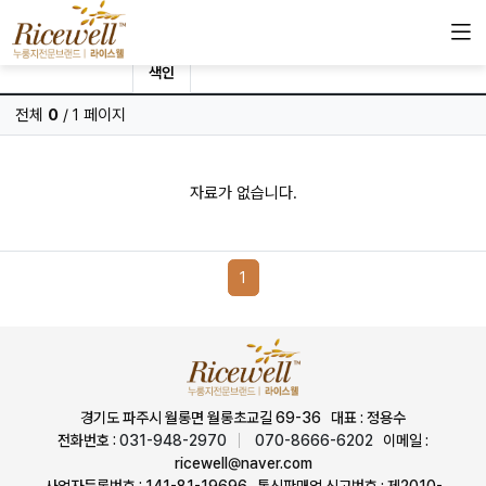
필수
검색조건
검색어
검색
최신
인기
색인
전체
0
/ 1 페이지
자료가 없습니다.
페이지 현재
1
경기도 파주시 월롱면 월롱초교길 69-36 대표 : 정용수
전화번호 :
031-948-2970
070-8666-6202
이메일 :
ricewell@naver.com