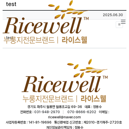
test
페이지 정보
작성일
2025.06.30
본문
test
경기도 파주시 월롱면 월롱초교길 69-36 대표 : 정용수
전화번호 :
031-948-2970
070-8666-6202
이메일 :
ricewell@naver.com
사업자등록번호 : 141-81-19696 통신판매업 신고번호 : 제2010-경기파주-2720호
개인정보관리책임자 : 정용수